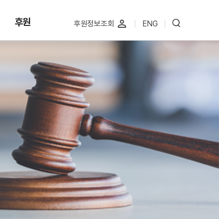
후원
perm_identity
후원정보조회
|
ENG
|