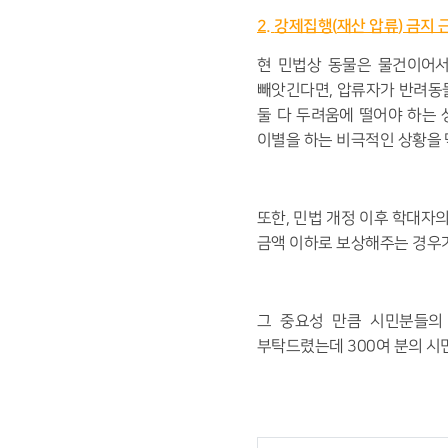
2.
강제집행
(
재산 압류
)
금지 
현 민법상 동물은 물건이어서
빼앗긴다면
,
압류자가 반려동
둘 다 두려움에 떨어야 하는
이별을 하는 비극적인 상황을 
또한
,
민법 개정 이후 학대자의
금액 이하로 보상해주는 경우
그 중요성 만큼 시민분들의
부탁드렸는데
300
여 분의 