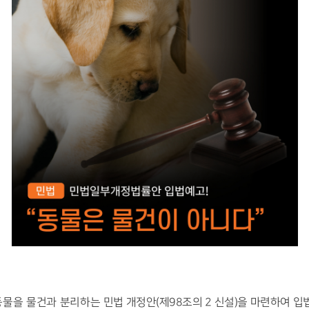
동물을 물건과 분리하는
민법 개정안
(
제
98
조의
2
신설
)
을 마련하여 입