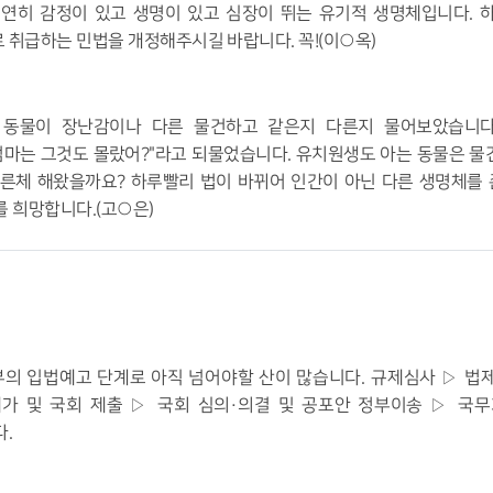
연히 감정이 있고 생명이 있고 심장이 뛰는 유기적 생명체입니다
.
 취급하는 민법을 개정해주시길 바랍니다
.
꼭
!(
이
○
옥
)
 동물이 장난감이나 다른 물건하고 같은지 다른지 물어보았습니
엄마는 그것도 몰랐어
?"
라고 되물었습니다
.
유치원생도 아는 동물은 물
모른체 해왔을까요
?
하루빨리 법이 바뀌어 인간이 아닌 다른 생명체를
기를 희망합니다
.(
고
○
은
)
부의 입법예고 단계로 아직 넘어야할 산이 많습니다
.
규제심사
▷
법
재가 및 국회 제출
▷
국회 심의
·
의결 및 공포안 정부이송
▷
국무
다
.