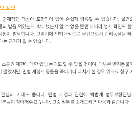
근거 마련
 강제집행 대상에 포함되어 있어 손쉽게 압류할 수 있습니다
.
물건
물의 밥을 먹였는지
,
학대했는지 알 수 없을 뿐만 아니라 생사 확인도 할
 상황이 발생합니다
.
그렇기에 민법개정으로 물건으로서 반려동물을 빼
막는 근거가 될 수 있습니다
.
 소유권 제한에 대한 입법 논의도 할 수 있을 것이며
,
대부분 반려동물
가 많았지만
,
민법 개정시 동물을 죽이거나 다치게 한 경우 위자료 청구
 관심과 기대도 큽니다
.
민법 개정과 관련해 박범계 법무부장관님
시민분들이 참여해주셨습니다
.
그중 일부를 소개드리면 다음과 같습니다
.