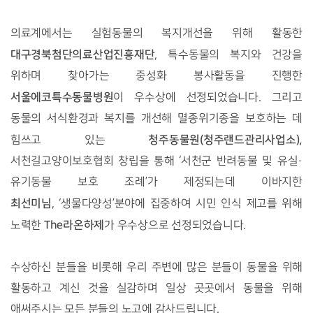
의료계에서는 실험동물의 복지개선을 위해 활동한
대구경북첨단의료산업진흥재단
, 특수동물의 복지와 건강을
위하며 찾아가는 중성화 봉사활동을 진행한
서울에코특수동물병원
이 우수상에 선정되었습니다. 그리고
동물의 서식환경과 복지를 개선해 멸종위기종을 보호하는 데
청주동물원(청주랜드관리사업소),
힘쓰고 있는
서천길고양이보호협회 창립을 통해 ‘서천군 반려동물 및 유실·
유기동물 보호 조례’가 제정되는데 이바지한
최선미님
, ‘생물다양성’분야에 집중하여 시민 인식 제고를 위해
The라온하제
노력한
가 우수상으로 선정되었습니다.
수상하신 분들을 비롯해 우리 주변에 많은 분들이 동물을 위해
활동하고 계신 것을 실감하며 일상 곳곳에서 동물을 위해
애써주시는 모든 분들의 노고에 감사드립니다.