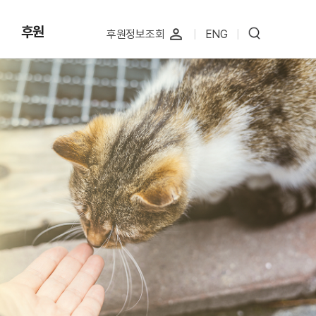
후원
perm_identity
후원정보조회
|
ENG
|