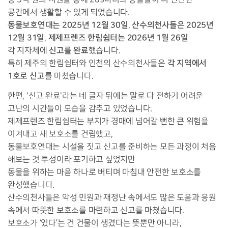
공간에서 생활할 수 있게 되었습니다.
동물보호연대는 2025년 12월 30일
산수의천사들은 2025년
,
12월 31일
제제프렌즈 한림쉼터는 2026년 1월 26일
,
신고를 완료
각 지자체에
했습니다.
각 지역에서
특히 제주의 한림쉼터와 인천의 산수의천사들은
1호로 신고
를 마쳤습니다.
한편, '신고 완료'라는 네 글자 뒤에는 말로 다 전하기 어려운
고난의 시간들이 모습을 감추고 있었습니다.
제제프렌즈 한림쉼터는 부지가 경매에 넘어갈 뻔한 큰 위험을
이겨내고 새 보호소를 건립했고,
동물보호연대는 시설을 짓고 신고를 준비하는 모든 과정이 처음
해보는 것 투성이라 포기하고 싶었지만
동물을 위하는 마음 하나로 버티며 마침내 안전한 보호소를
완성했습니다.
산수의천사들은 악성 민원과 재정난 속에서도 많은 도움과 응원
속에서 따뜻한 보호소를 마련하고 신고를 마쳤습니다.
보호소가 ‘있다’는 건 건물이 생겼다는 뜻뿐만 아니라,