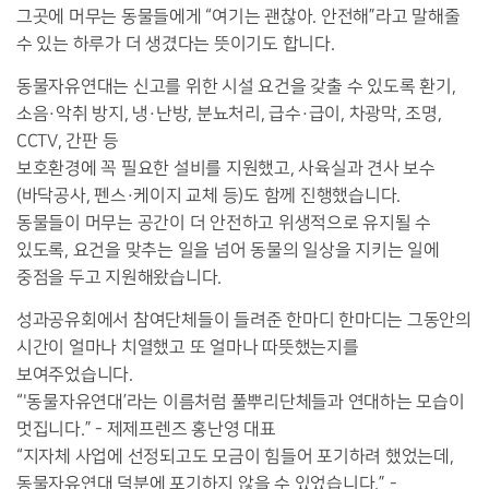
그곳에 머무는 동물들에게 “여기는 괜찮아. 안전해”라고 말해줄
수 있는 하루가 더 생겼다는 뜻이기도 합니다.
동물자유연대는 신고를 위한 시설 요건을 갖출 수 있도록 환기,
소음·악취 방지, 냉·난방, 분뇨처리, 급수·급이, 차광막, 조명,
CCTV, 간판 등
보호환경에 꼭 필요한 설비를 지원했고, 사육실과 견사 보수
(바닥공사, 펜스·케이지 교체 등)도 함께 진행했습니다.
동물들이 머무는 공간이 더 안전하고 위생적으로 유지될 수
있도록, 요건을 맞추는 일을 넘어 동물의 일상을 지키는 일에
중점을 두고 지원해왔습니다.
성과공유회에서 참여단체들이 들려준 한마디 한마디는 그동안의
시간이 얼마나 치열했고 또 얼마나 따뜻했는지를
보여주었습니다.
“'동물자유연대’라는 이름처럼 풀뿌리단체들과 연대하는 모습이
멋집니다.” - 제제프렌즈 홍난영 대표
“지자체 사업에 선정되고도 모금이 힘들어 포기하려 했었는데,
동물자유연대 덕분에 포기하지 않을 수 있었습니다.” -