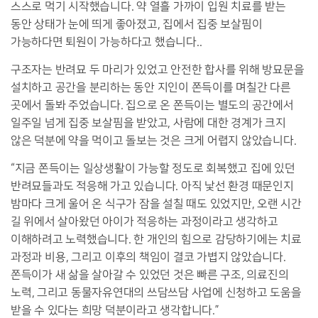
스스로 먹기 시작했습니다
.
약 열흘 가까이 입원 치료를 받는
동안 상태가 눈에 띄게 좋아졌고
,
집에서 집중 보살핌이
가능하다면 퇴원이 가능하다고 했습니다
..
구조자는 반려묘 두 마리가 있었고 안전한 합사를 위해 방묘문을
설치하고 공간을 분리하는 동안 지인이 쫀득이를 며칠간 다른
곳에서 돌봐 주었습니다
.
집으로 온 쫀득이는 별도의 공간에서
일주일 넘게 집중 보살핌을 받았고
,
사람에 대한 경계가 크지
않은 덕분에 약을 먹이고 돌보는 것은 크게 어렵지 않았습니다
.
“
지금 쫀득이는 일상생활이 가능할 정도로 회복했고 집에 있던
반려묘들과도 적응해 가고 있습니다
.
아직 낯선 환경 때문인지
밤마다 크게 울어 온 식구가 잠을 설칠 때도 있었지만
,
오랜 시간
길 위에서 살아왔던 아이가 적응하는 과정이라고 생각하고
이해하려고 노력했습니다
.
한 개인의 힘으로 감당하기에는 치료
과정과 비용
,
그리고 이후의 책임이 결코 가볍지 않았습니다
.
쫀득이가 새 삶을 살아갈 수 있었던 것은 빠른 구조
,
의료진의
노력
,
그리고 동물자유연대의 쓰담쓰담 사업에 신청하고 도움을
받을 수 있다는 희망 덕분이라고 생각합니다
.”