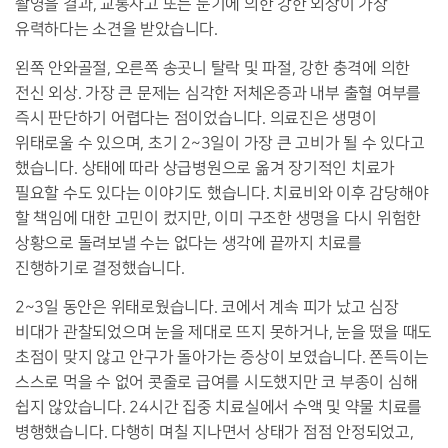
촬영을 결과
,
교통사고 또는 둔기에 의한 강한 외상이 가장
유력하다는 소견을 받았습니다
.
왼쪽 안와골절
,
오른쪽 송곳니 탈락 및 파절
,
강한 충격에 의한
전신 외상
.
가장 큰 문제는 심각한 저체온증과 내부 출혈 여부를
즉시 판단하기 어렵다는 점이었습니다
.
의료진은 생명이
위태로울 수 있으며
,
초기
2~3
일이 가장 큰 고비가 될 수 있다고
했습니다
.
상태에 따라 상급병원으로 옮겨 장기적인 치료가
필요할 수도 있다는 이야기도 했습니다
.
치료비와 이후 감당해야
할 책임에 대한 고민이 컸지만
,
이미 구조한 생명을 다시 위험한
상황으로 돌려보낼 수는 없다는 생각에 끝까지 치료를
진행하기로 결정했습니다
.
2~3
일 동안은 위태로웠습니다
.
코에서 계속 피가 났고 심장
비대가 관찰되었으며 눈을 제대로 뜨지 못하거나
,
눈을 떴을 때도
초점이 맞지 않고 안구가 돌아가는 증상이 보였습니다
.
쫀득이는
스스로 먹을 수 없어 콧줄로 급여를 시도했지만 코 부종이 심해
쉽지 않았습니다
. 24
시간 집중 치료실에서 수액 및 약물 치료를
병행했습니다
.
다행히 며칠 지나면서 상태가 점점 안정되었고
,