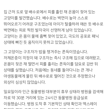
집 근처 도로 옆 배수로에서 피를 흘린 채 온몸이 젖어 있는
고양이를 발견했습니다
.
배수로는 벽면이 높아 스스로
뛰어오르기 어려운 구조였는데 아이가 탈출하려 애쓴 듯 배수로
벽면에는 피로 찍힌 발자국이 선명하게 남아 있었습니다
.
고양이는 온 몸이 물에 흠뻑 젖어 있었고
,
극도의 공포로 패닉
상태에 빠진 듯 움직이지 못하고 있었습니다
.
그 고양이는 구조자가 밥을 챙겨주는 쫀득이였습니다
.
저체온증이 걱정이 돼 구조자는 즉시 구조해 집으로 데려왔고
,
온몸이 젖은 채 떨면서 피를 흘리는 쫀득이를 담요로 감싼 뒤
상태를 살폈습니다
.
처음에는 동네를 돌아다니는 큰 개나
야생동물에게 물린 뒤 배수로로 떨어진 것으로 추정했으나
외상이 심상치 않았습니다
.
일요일이라 인근 동물병원 대부분이 휴무 상태라 병원을 검색해
차로 약
30
분 거리에 있는
24
시간 동물병원 응급실로
이동했습니다
.
병원 도착 후 기본적인 상태 확인과 엑스레이