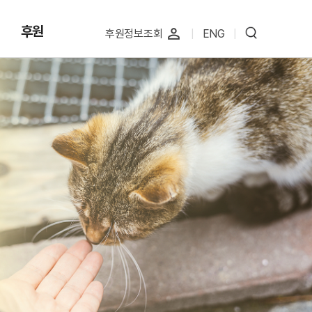
후원
perm_identity
후원정보조회
|
ENG
|