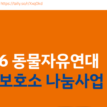
https://tally.so/r/XxqOkd
 