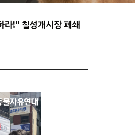
하라!" 칠성개시장 폐쇄