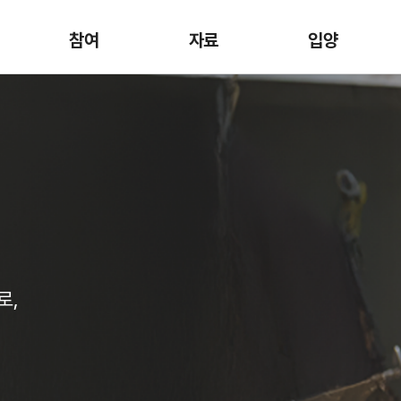
참여
자료
입양
로,