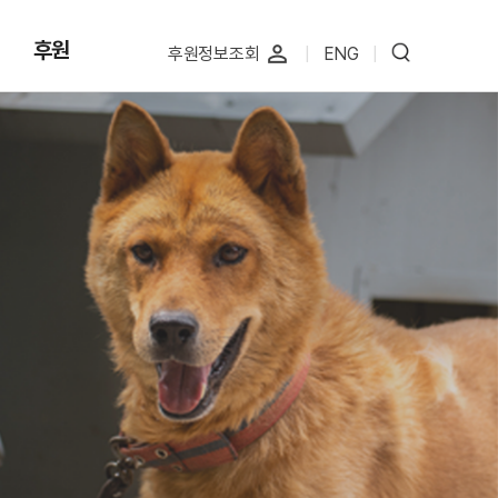
후원
perm_identity
후원정보조회
|
ENG
|