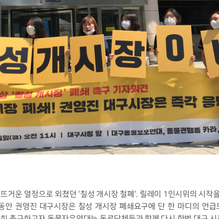
 뜨거운 열정으로 외쳤던 '칠성 개시장 철폐'. 릴레이 1인시위의 시작
달동안 권영진 대구시장은 칠성 개시장 폐쇄요구에 단 한 마디의 언급도
력히 촉구하고자 동물자유연대는 동료단체들과 함께 다시 한번 대구 시청