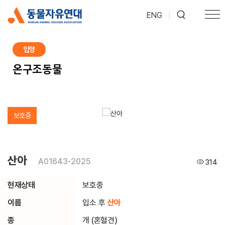
ENG
|
입양
온구조동물
보호중
산아
A01643-2025
314
현재상태
보호중
이름
입소 후
산아
종
개 (혼혈견)