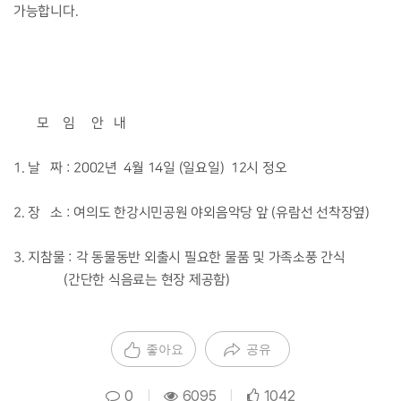
가능합니다.
모 임 안 내
1. 날 짜 : 2002년 4월 14일 (일요일) 12시 정오
2. 장 소 : 여의도 한강시민공원 야외음악당 앞 (유람선 선착장옆)
3. 지참물 : 각 동물동반 외출시 필요한 물품 및 가족소풍 간식
(간단한 식음료는 현장 제공함)
좋아요
공유
0
|
6095
|
1042