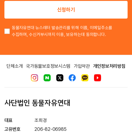
이
신청하기
동물자유연대 뉴스레터 발송관리를 위해 이름, 이메일주소를
수집하며, 수신거부시까지 이용, 보유하는데 동의합니다.
단체소개
국가동물보호정보시스템
가입약관
개인정보처리방침
사단법인 동물자유연대
대표
조희경
고유번호
206-82-06985