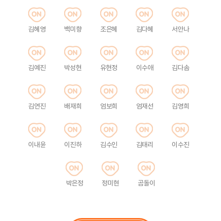
김혜영
백미향
조은혜
김다혜
서안나
김예진
박성현
유현정
이수애
김다솜
김연진
배재희
엄보희
엄재선
김영희
이내윤
이진하
김수인
김태리
이수진
박은정
정미현
곰돌이