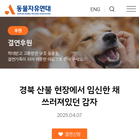
ENG
|
후원
결연후원
학대받고 고통받은 구조 동물들,
결연가족이 되어 따뜻한 마음으로 안아 주세요.
경북 산불 현장에서 임신한 채
쓰러져있던 감자
2025.04.07
결연신청