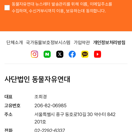
동물자유연대 뉴스레터 발송관리를 위해 이름, 이메일주소를
수집하며, 수신거부시까지 이용, 보유하는데 동의합니다.
단체소개
국가동물보호정보시스템
가입약관
개인정보처리방침
사단법인 동물자유연대
대표
조희경
고유번호
206-82-06985
주소
서울특별시 중구 동호로10길 30 약수터 842
201호
전화
02-2292-6337