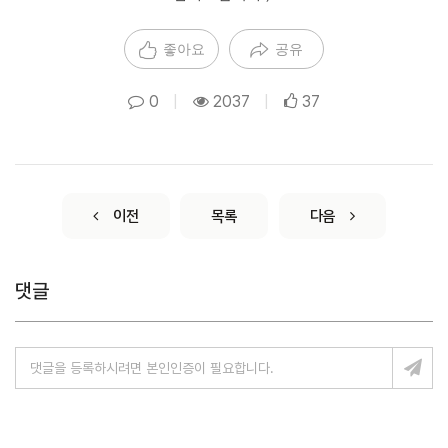
좋아요
공유
0
|
2037
|
37
이전
목록
다음
댓글