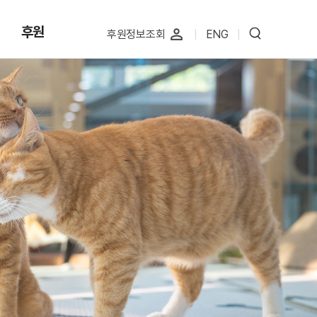
후원
perm_identity
후원정보조회
|
ENG
|