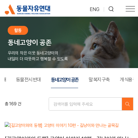
ENG
|
활동
동네고양이 공존
우리의 작은 이웃 동네고양이의
내일이 더 따뜻하고 행복할 수 있도록
동네고양이 공존
폐쇄
동물 전시 반대
말 복지 구축
개 식용 종
총 169 건