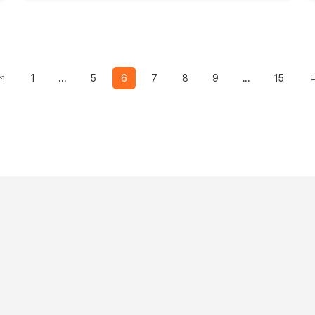
Previous
전
1
...
5
6
7
8
9
...
15