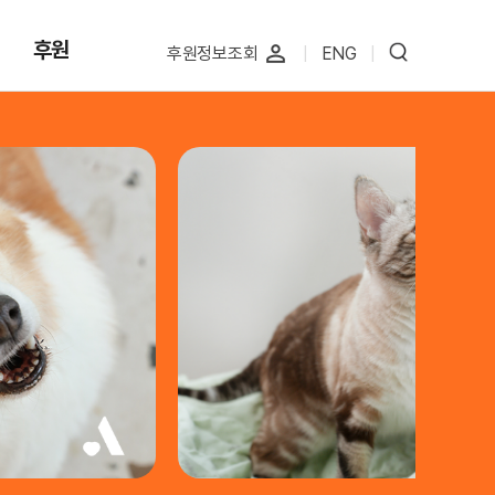
후원
perm_identity
후원정보조회
|
ENG
|