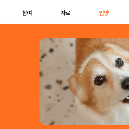
참여
자료
입양
,
트