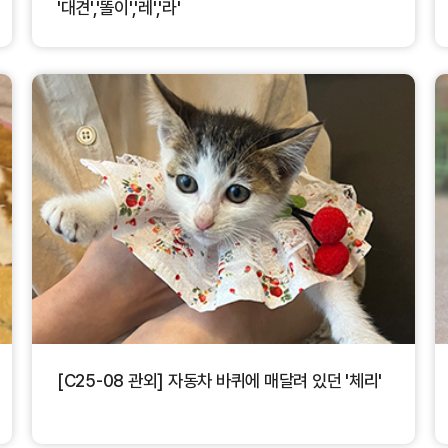
'대견','똘이','레','라'
[C25-08 관외] 자동차 바퀴에 매달려 있던 '체리'