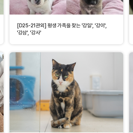
[D25-21관외] 평생 가족을 찾는 '강일', '강이',
'강삼', '강사'