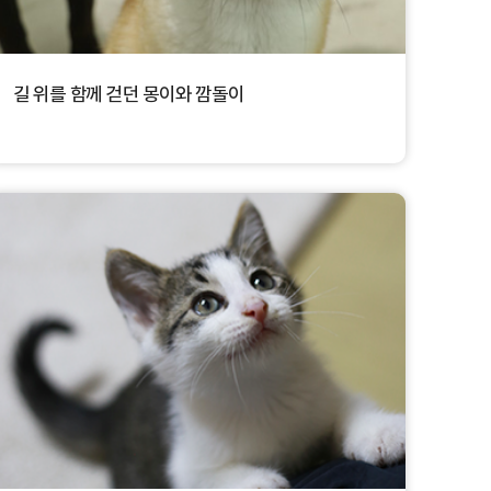
길 위를 함께 걷던 몽이와 깜돌이