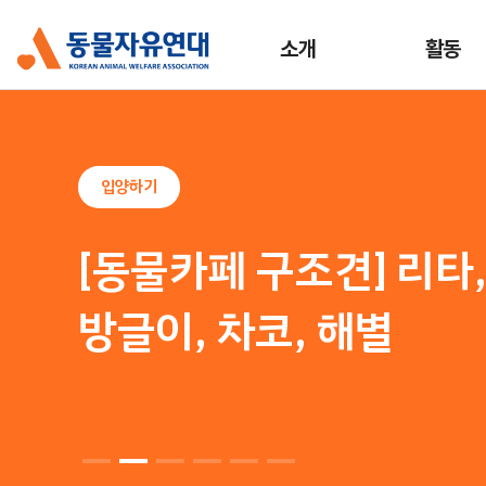
소개
활동
입양하기
[동물카페 구조묘] 로나
시로, 추추, 쿠로, 래코,
치코, 사과, 까망이, 하