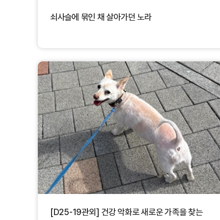
쇠사슬에 묶인 채 살아가던 노라
[D25-19관외] 건강 악화로 새로운 가족을 찾는