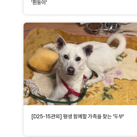
'흰둥이'
[D25-15관외] 평생 함께할 가족을 찾는 '두부'