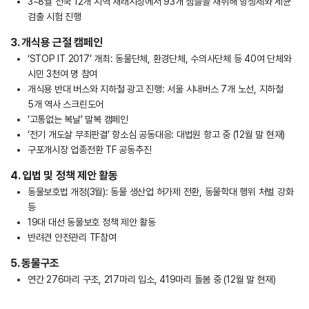
3~8월 전국 12개 지역 재래시장에서 93개 샘플을 채취해 항생제와 세균
검출 시험 진행
3. 개식용 근절 캠페인
‘STOP IT 2017’ 개최: 동물단체, 환경단체, 수의사단체 등 40여 단체와
시민 3천여 명 참여
개식용 반대 버스와 지하철 광고 진행: 서울 시내버스 7개 노선, 지하철
5개 역사 스크린도어
‘고통없는 복날’ 말복 캠페인
‘전기 개도살 무죄판결’ 항소심 공동대응: 대법원 항고 중 (12월 말 현재)
구포개시장 업종전환 TF 공동추진
4. 입법 및 정책 제안 활동
동물보호법 개정(3월): 동물 생산업 허가제 전환, 동물학대 행위 처벌 강화
등
19대 대선 동물보호 정책 제안 활동
반려견 안전관리 TF참여
5. 동물구조
연간 276마리 구조, 217마리 입소, 419마리 돌봄 중 (12월 말 현재)