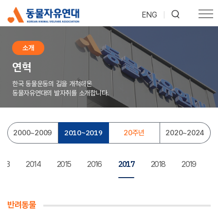
ENG
|
소개
연혁
한국 동물운동의 길을 개척해온
동물자유연대의 발자취를 소개합니다.
2010
~
2019
2000
~
2009
20주년
2020
~
2024
2017
013
2014
2015
2016
2018
2019
반려동물