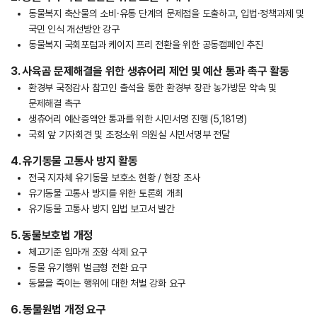
동물복지 축산물의 소비·유통 단계의 문제점을 도출하고, 입법·정책과제 및
국민 인식 개선방안 강구
동물복지 국회포럼과 케이지 프리 전환을 위한 공동캠페인 추진
3. 사육곰 문제해결을 위한 생츄어리 제언 및 예산 통과 촉구 활동
환경부 국정감사 참고인 출석을 통한 환경부 장관 농가방문 약속 및
문제해결 촉구
생츄어리 예산증액안 통과를 위한 시민서명 진행 (5,181명)
국회 앞 기자회견 및 조정소위 의원실 시민서명부 전달
4. 유기동물 고통사 방지 활동
전국 지자체 유기동물 보호소 현황 / 현장 조사
유기동물 고통사 방지를 위한 토론회 개최
유기동물 고통사 방지 입법 보고서 발간
5. 동물보호법 개정
체고기준 입마개 조항 삭제 요구
동물 유기행위 벌금형 전환 요구
동물을 죽이는 행위에 대한 처벌 강화 요구
6. 동물원법 개정 요구