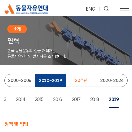
ENG
|
소개
연혁
한국 동물운동의 길을 개척해온
동물자유연대의 발자취를 소개합니다.
2010
~
2019
2000
~
2009
20주년
2020
~
2024
2019
013
2014
2015
2016
2017
2018
정책 및 입법