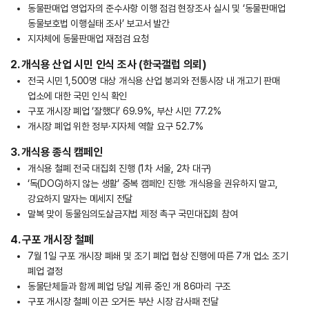
동물판매업 영업자의 준수사항 이행 점검 현장조사 실시 및 ‘동물판매업
동물보호법 이행실태 조사’ 보고서 발간
지자체에 동물판매업 재점검 요청
2. 개식용 산업 시민 인식 조사 (한국갤럽 의뢰)
전국 시민 1,500명 대상 개식용 산업 붕괴와 전통시장 내 개고기 판매
업소에 대한 국민 인식 확인
구포 개시장 폐업 ‘잘했다’ 69.9%, 부산 시민 77.2%
개시장 폐업 위한 정부·지자체 역할 요구 52.7%
3. 개식용 종식 캠페인
개식용 철폐 전국 대집회 진행 (1차 서울, 2차 대구)
‘독(DOG)하지 않는 생활’ 중복 캠페인 진행: 개식용을 권유하지 말고,
강요하지 말자는 메세지 전달
말복 맞이 동물임의도살금지법 제정 촉구 국민대집회 참여
4. 구포 개시장 철폐
7월 1일 구포 개시장 폐쇄 및 조기 폐업 협상 진행에 따른 7개 업소 조기
폐업 결정
동물단체들과 함께 폐업 당일 계류 중인 개 86마리 구조
구포 개시장 철폐 이끈 오거돈 부산 시장 감사패 전달