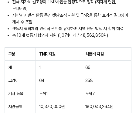
전국 지자체 길고양이 TNR사업을 안정적으로 정착 (지자체 협업,
모니터링)
지역별 자발적 활동 중인 캣맘조직 지원 및 TNR을 통한 효과적 길고양이
개체 수 조절
캣동지 협의체와 안정적 관계를 유지하며 지역 민원 발생 시 함께 해결
총 10개 캣동지 협의체 지원 (1,074마리 / 48,562,850원)
구분
TNR 지원
치료비 지원
개
1
66
고양이
64
358
기타 동물
토끼1
토끼7
지원금액
10,370,000원
180,043,264원