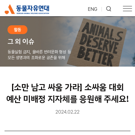
ENG
|
활동
그 외 이슈
동물실험 금지, 올바른 반려문화 형성 등
모든 생명과의 조화로운 공존을 위해
[소만 남고 싸움 가라] 소싸움 대회
예산 미배정 지자체를 응원해 주세요!
2024.02.22