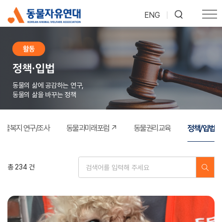
ENG
|
활동
정책·입법
동물의 삶에 공감하는 연구,
동물의 삶을 바꾸는 정책
정책/입법
동물복지 연구/조사
동물과미래포럼 ↗
동물권리교육
총 234 건