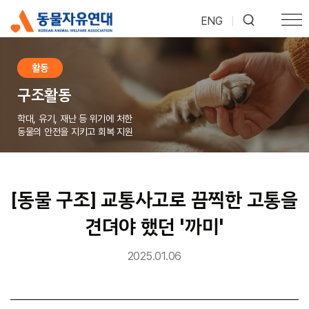
ENG
|
활동
구조활동
학대, 유기, 재난 등 위기에 처한
동물의 안전을 지키고 회복 지원
[동물 구조] 교통사고로 끔찍한 고통을
견뎌야 했던 '까미'
2025.01.06