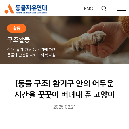
ENG
|
활동
구조활동
학대, 유기, 재난 등 위기에 처한
동물의 안전을 지키고 회복 지원
[동물 구조] 환기구 안의 어두운
시간을 꿋꿋이 버텨내 준 고양이
2025.02.21