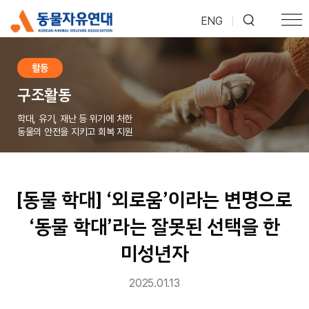
ENG
|
활동
구조활동
학대, 유기, 재난 등 위기에 처한
동물의 안전을 지키고 회복 지원
[동물 학대] ‘외로움’이라는 변명으로
‘동물 학대’라는 잘못된 선택을 한
미성년자
2025.01.13