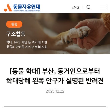
ENG
|
활동
구조활동
학대, 유기, 재난 등 위기에 처한
동물의 안전을 지키고 회복 지원
[동물 학대] 부산, 동거인으로부터
학대당해 왼쪽 안구가 실명된 반려견
2025.12.22