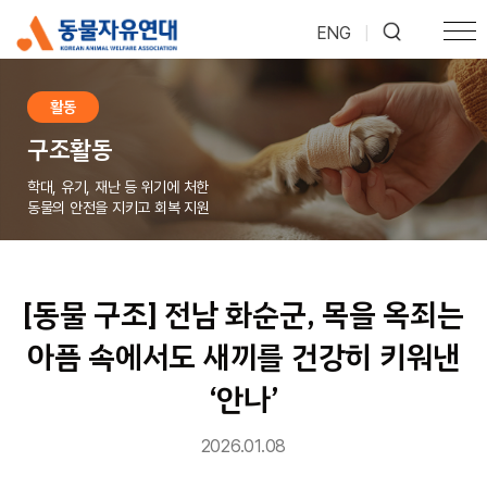
ENG
|
활동
구조활동
학대, 유기, 재난 등 위기에 처한
동물의 안전을 지키고 회복 지원
[동물 구조] 전남 화순군, 목을 옥죄는
아픔 속에서도 새끼를 건강히 키워낸
‘안나’
2026.01.08