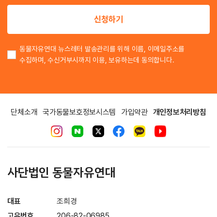
이
신청하기
동물자유연대 뉴스레터 발송관리를 위해 이름, 이메일주소를
수집하며, 수신거부시까지 이용, 보유하는데 동의합니다.
단체소개
국가동물보호정보시스템
가입약관
개인정보처리방침
사단법인 동물자유연대
대표
조희경
고유번호
206-82-06985