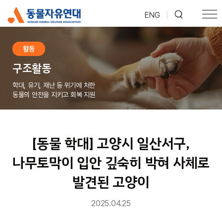
ENG
|
활동
구조활동
학대, 유기, 재난 등 위기에 처한
동물의 안전을 지키고 회복 지원
[동물 학대] 고양시 일산서구,
나무토막이 입안 깊숙히 박혀 사체로
발견된 고양이
2025.04.25