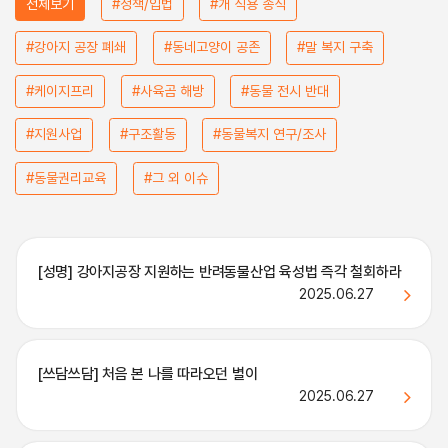
전체보기
#정책/입법
#개 식용 종식
#강아지 공장 폐쇄
#동네고양이 공존
#말 복지 구축
#케이지프리
#사육곰 해방
#동물 전시 반대
#지원사업
#구조활동
#동물복지 연구/조사
#동물권리교육
#그 외 이슈
[성명] 강아지공장 지원하는 반려동물산업 육성법 즉각 철회하라
2025.06.27
[쓰담쓰담] 처음 본 나를 따라오던 별이
2025.06.27