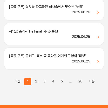
[동물 구조] 살갗을 파고들던 쇠사슬에서 벗어난 ‘노라’
2025.06.26
사육곰 종식-The Final 사·생·결·단
2025.06.25
[동물 구조] 금천구, 흉부 쪽 종양을 이겨낼 고양이 ‘티벳’
2025.06.25
이전
2
3
4
5
…
20
다음
1